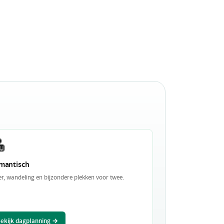

mantisch
er, wandeling en bijzondere plekken voor twee.
ekijk dagplanning →