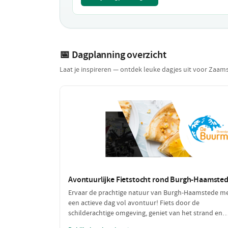
📅 Dagplanning overzicht
Laat je inspireren — ontdek leuke dagjes uit voor Zaam
Avontuurlijke Fietstocht rond Burgh-Haamste
Ervaar de prachtige natuur van Burgh-Haamstede m
een actieve dag vol avontuur! Fiets door de
schilderachtige omgeving, geniet van het strand en
laad jezelf op met heerlijke pannenkoeken na een d