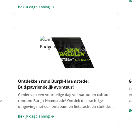
B
an
speelplezier en lekker eten, perfect voor een gezin dat
a
Bekijk dagplanning →
samen wil genieten. Van een spannende speurtocht
b
op de boerderij tot een heerlijke maaltijd: dit wordt
een dag om niet te vergeten!
s
Ontdekken rond Burgh-Haamstede:
G
Budgetvriendelijk avontuur!
L
t
Geniet van een voordelige dag vol natuur en cultuur
e
e
rondom Burgh-Haamstede! Ontdek de prachtige
c
omgeving met een ontspannen fietstocht en sluit de
r
B
dag af met een smakelijke, betaalbare lunch. Alle
l
Bekijk dagplanning →
n
stops zijn gratis of zeer betaalbaar, perfect voor een
h
dagje uit zonder de portemonnee te veel te belasten!