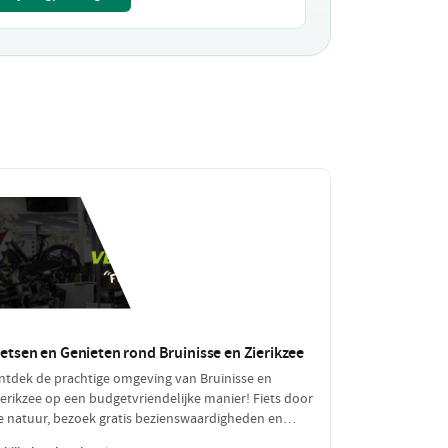
ietsen en Genieten rond Bruinisse en Zierikzee
ntdek de prachtige omgeving van Bruinisse en
ierikzee op een budgetvriendelijke manier! Fiets door
e natuur, bezoek gratis bezienswaardigheden en
eniet van een betaalbare lunch. Een perfecte dag vol