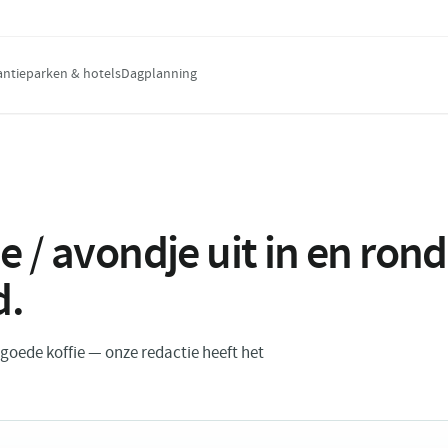
antieparken & hotels
Dagplanning
e / avondje uit in en ro
d
.
n goede koffie — onze redactie heeft het