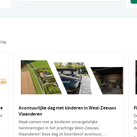
slag
de
Avontuurlijke dag met kinderen in West-Zeeuws
F
Vlaanderen
et
O
Maak samen met je kinderen onvergetelijke
Z
herinneringen in het prachtige West-Zeeuws
d
ag
Vlaanderen! Deze dag zit boordevol avontuur,
g