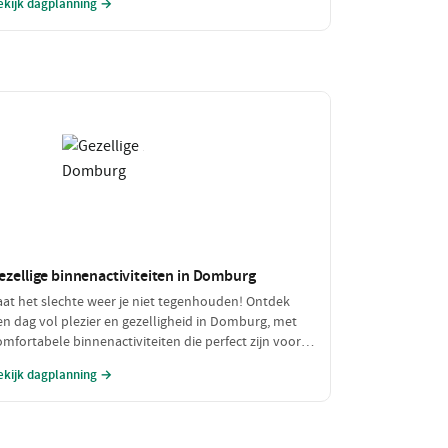
ekijk dagplanning →
vontuur zonder de portemonnee te zwaar te
elasten!
ezellige binnenactiviteiten in Domburg
aat het slechte weer je niet tegenhouden! Ontdek
en dag vol plezier en gezelligheid in Domburg, met
omfortabele binnenactiviteiten die perfect zijn voor
egenachtige of koude dagen. Geniet van een heerlijke
ekijk dagplanning →
unch en verken fascinerende musea, allemaal binnen
andbereik.