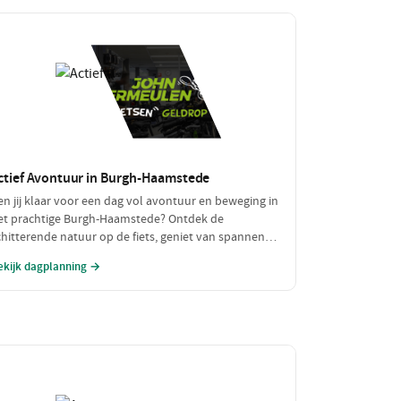
ctief Avontuur in Burgh-Haamstede
en jij klaar voor een dag vol avontuur en beweging in
et prachtige Burgh-Haamstede? Ontdek de
chitterende natuur op de fiets, geniet van spannende
atersporten en sluit je actieve dag af met een
ekijk dagplanning →
makelijke maaltijd. Dit is dé dag voor de echte
vonturiers!