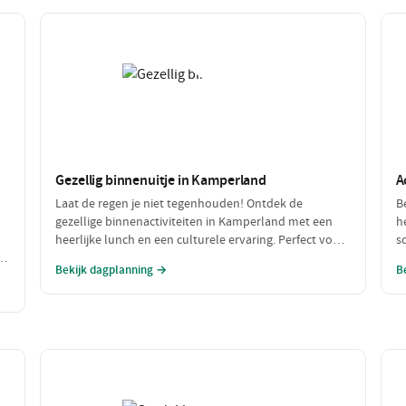
Gezellig binnenuitje in Kamperland
A
Laat de regen je niet tegenhouden! Ontdek de
B
gezellige binnenactiviteiten in Kamperland met een
h
heerlijke lunch en een culturele ervaring. Perfect voor
s
h
een dagje uit met slecht weer, waar je warm en
w
Bekijk dagplanning →
B
comfortabel kunt genieten!
s
a