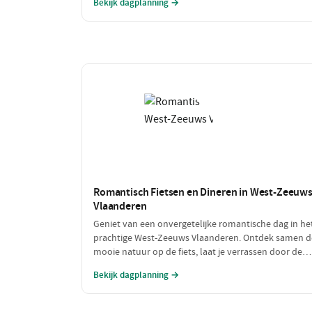
Bekijk dagplanning →
vol bewegen. Deze dag is perfect voor iedereen die v
een sportieve uitdaging houdt!
Romantisch Fietsen en Dineren in West-Zeeuw
Vlaanderen
Geniet van een onvergetelijke romantische dag in he
prachtige West-Zeeuws Vlaanderen. Ontdek samen d
mooie natuur op de fiets, laat je verrassen door de
culinaire hoogstandjes en geniet van intieme
Bekijk dagplanning →
momenten aan zee. Dit is de perfecte combinatie va
ontspanning en romantiek!