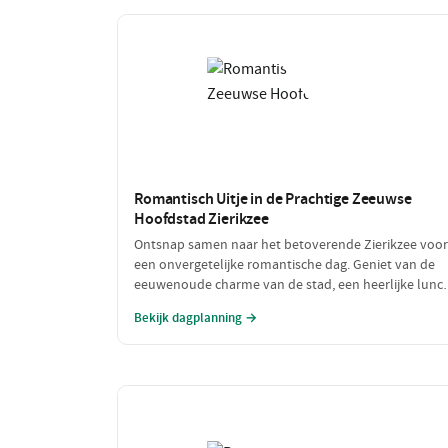
Romantisch Uitje in de Prachtige Zeeuwse
Hoofdstad Zierikzee
Ontsnap samen naar het betoverende Zierikzee voor
een onvergetelijke romantische dag. Geniet van de
eeuwenoude charme van de stad, een heerlijke lunc
met uitzicht op de haven en sluit de dag af met een
Bekijk dagplanning →
sfeervol diner. Laat de liefde bloeien te midden van
schilderachtige straatjes en prachtige uitzichten!