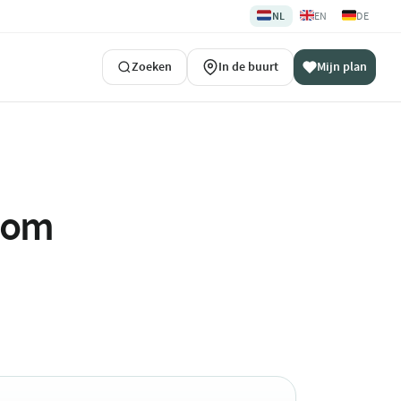
🇳🇱
🇬🇧
🇩🇪
NL
EN
DE
Zoeken
In de buurt
Mijn plan
ndom