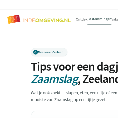
Bestemmingen
Ontdek
Vak
Meer over Zeeland
Tips voor een dagj
Zaamslag
,
Zeelan
Wat je ook zoekt — slapen, eten, een uitje of ee
mooiste van Zaamslag op een rijtje gezet.