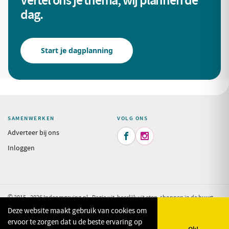
Vertel ons je thema, wij plannen de
dag.
Start je dagplanning
SAMENWERKEN
VOLG ONS
Adverteer bij ons


Inloggen
© 2015 - 2026 Indeomgeving.nl - Dagje uit, heerlijk uit eten, shoppen in de buurt
van uw vakantiepark.
Privacy Policy
Deze website maakt gebruik van cookies om
ervoor te zorgen dat u de beste ervaring op