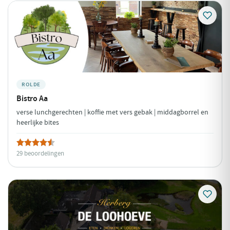
Hoofdplaat
Hulst
Kapellebrug
Kerkwerve
Kortgene
Koudekerke
Meliskerke
Middelburg
Nieuwdorp
Nieuwvliet
Nieuwvliet Bad
Noordwelle
Oostburg
Oosterland
Oostkapelle
Ouwerkerk
ROLDE
Poortvliet
Retranchement
Scharendijke
Bistro Aa
Scherpenisse
Schoondijke
Serooskerke
Sint Kruis
verse lunchgerechten | koffie met vers gebak | middagborrel en
heerlijke bites
Sint-Annaland
Sint-Maartensdijk
Sluis
Sluiskil
Stavenisse
Terneuzen
Veere
Vlissingen
29 beoordelingen
Vrouwenpolder
Waterlandkerkje
Westkapelle
Wissenkerke
Wolphaartsdijk
Zaamslag
Zierikzee
Zoutelande
Zuidzande