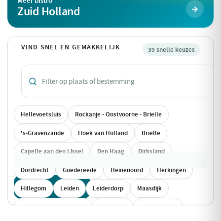
Meer bistro
Zuid Holland
VIND SNEL EN GEMAKKELIJK
39 snelle keuzes
Hellevoetsluis
Rockanje - Oostvoorne - Brielle
's-Gravenzande
Hoek van Holland
Brielle
Capelle aan den IJssel
Den Haag
Dirksland
Dordrecht
Goedereede
Heinenoord
Herkingen
Toon alle 39 keuzes
Hillegom
Leiden
Leiderdorp
Maasdijk
Maasvlakte Rotterdam
Melissant
Middelharnis