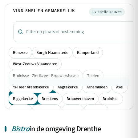
VIND SNEL EN GEMAKKELIJK
67 snelle keuzes
Renesse
Burgh-Haamstede
Kamperland
West-Zeeuws Vlaanderen
Bruinisse - Zierikzee - Brouwershaven
Tholen
's-Heer Arendskerke
Aagtekerke
Arnemuiden
Axel
Toon alle 67 keuzes
Biggekerke
Breskens
Brouwershaven
Bruinisse
Cadzand
Colijnsplaat
Dishoek
Domburg
Dreischor
Eede
Geersdijk
Goes
Grijpskerke
Bistro
in de omgeving Drenthe
Groede
Heinkenszand
Hengstdijk
Hoek