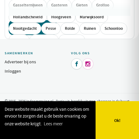
Gasselternijveen
Gasteren
Gieten
Grolloo
Hollandscheveld
Hoogeveen
Marwijksoord
Toon alle 23 keuzes
Nooitgedacht
Pesse
Rolde
Ruinen
Schoonloo
Smilde
Westerbork
Zwiggelte
SAMENWERKEN
VOLG ONS
Adverteer bij ons


Inloggen
© 2015 - 2026 Indeomgeving.nl - Dagje uit, heerlijk uit eten, shoppen in de buurt
van uw vakantiepark.
Privacy Policy
Deze website maakt gebruik van cookies om
ervoor te zorgen dat u de beste ervaring op
Ok!
onze website krijgt.
Lees meer
🗺️
🔎
✨
❤️
Kaart
Zoeken
Plan mijn dag
Favorieten