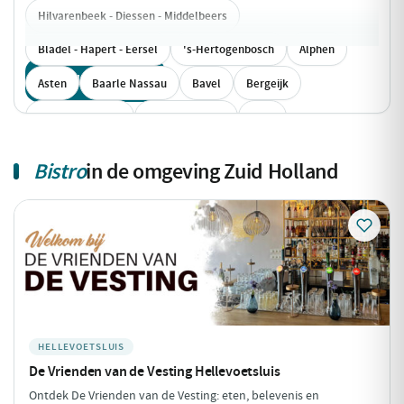
Hilvarenbeek - Diessen - Middelbeers
Bladel - Hapert - Eersel
's-Hertogenbosch
Alphen
Toon alle 94 keuzes
Asten
Baarle Nassau
Bavel
Bergeijk
Bergen op Zoom
Berkel-Enschot
Best
Biest-Houtakker
Bladel
Bosschenhoofd
Breda
Bistro
in de omgeving Zuid Holland
Cuijk
Den Hout
Deurne
Diessen
Dongen
Dorst
Drimmelen
Drunen
Eersel
Eindhoven
Esbeek
Etten-Leur
Geertruidenberg
Geldrop-Mierlo
Gilze
Goirle
Haaren
Halsteren
Hank
Hapert
Helmond
Heukelom
Heusden
HELLEVOETSLUIS
Heusden gem. Asten
Hilvarenbeek
Kaatsheuvel
De Vrienden van de Vesting Hellevoetsluis
Lage Mierde
Lage Zwaluwe
Lierop
Loon op Zand
Ontdek De Vrienden van de Vesting: eten, belevenis en