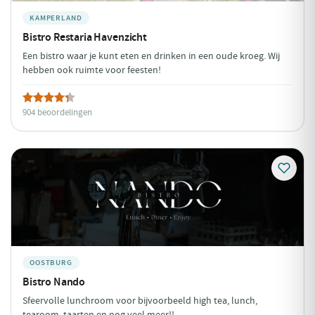
KAMPERLAND
Bistro Restaria Havenzicht
Een bistro waar je kunt eten en drinken in een oude kroeg. Wij
hebben ook ruimte voor feesten!
904 beoordelingen
OOSTBURG
Bistro Nando
Sfeervolle lunchroom voor bijvoorbeeld high tea, lunch,
tearoom, taarten en nog veel meer!!