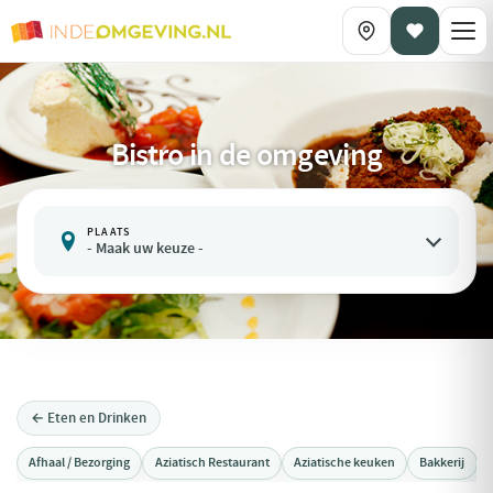
Bistro in de omgeving
PLAATS

- Maak uw keuze -
← Eten en Drinken
Afhaal / Bezorging
Aziatisch Restaurant
Aziatische keuken
Bakkerij