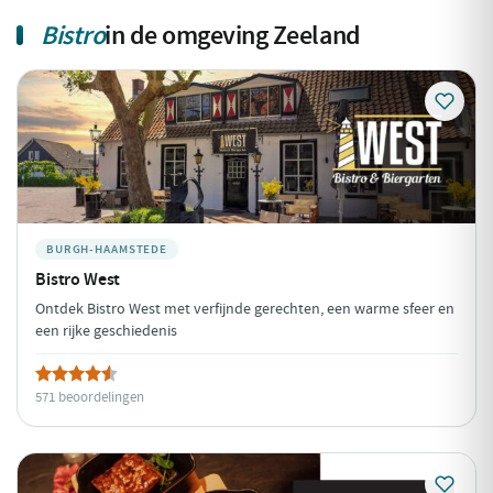
Naaldwijk
Nieuw-Lekkerland
Nieuwerkerk
Bistro
in de omgeving Zeeland
Noordwijk
Noordwijk aan Zee
Oostvoorne
Oud-Beijerland
Ouddorp
Rockanje
Roelofarendsveen
Sassenheim
Spijkenisse
Stad aan 't Haringvliet
Stellendam
Ter Aar
Voorhout
Warmond
Woubrugge
Zoeterwoude
BURGH-HAAMSTEDE
Zwartewaal
Bistro West
Ontdek Bistro West met verfijnde gerechten, een warme sfeer en
een rijke geschiedenis
571 beoordelingen